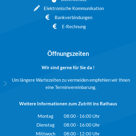
Elektronische Kommunikation
Bankverbindungen
E-Rechnung
Öffnungszeiten
Wir sind gerne für Sie da !
Um längere Wartezeiten zu vermeiden empfehlen wir Ihnen
eine Terminvereinbarung.
Weitere Informationen zum Zutritt ins Rathaus
Montag
08:00
-
16:00
Uhr
Von 08:00 bis 16:00 Uhr
Dienstag
08:00
-
16:00
Uhr
Von 08:00 bis 16:00 Uhr
Mittwoch
08:00
-
12:00
Uhr