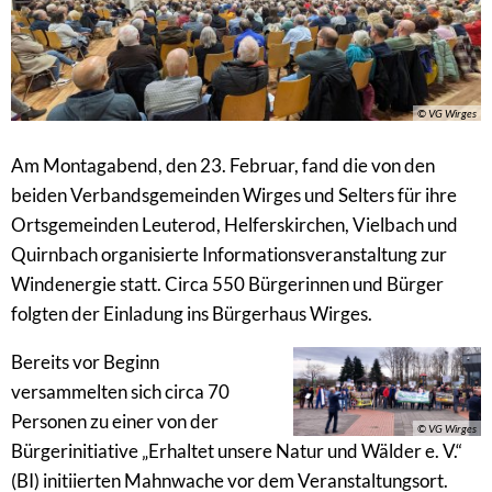
© VG Wirges
Am Montagabend, den 23. Februar, fand die von den
beiden Verbandsgemeinden Wirges und Selters für ihre
Ortsgemeinden Leuterod, Helferskirchen, Vielbach und
Quirnbach organisierte Informationsveranstaltung zur
Windenergie statt. Circa 550 Bürgerinnen und Bürger
folgten der Einladung ins Bürgerhaus Wirges.
Bereits vor Beginn
versammelten sich circa 70
Personen zu einer von der
© VG Wirges
Bürgerinitiative „Erhaltet unsere Natur und Wälder e. V.“
(BI) initiierten Mahnwache vor dem Veranstaltungsort.