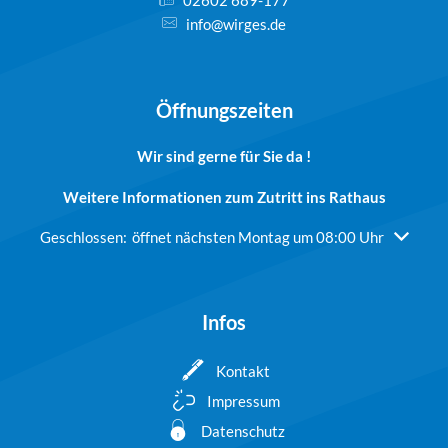
info@wirges.de
Öffnungszeiten
Wir sind gerne für Sie da !
Weitere Informationen zum Zutritt ins Rathaus
Klicken, um weitere Öffnungs- oder Schließzeiten auszublend
Geschlossen:
öffnet nächsten Montag um 08:00 Uhr
Infos
Kontakt
Impressum
Datenschutz