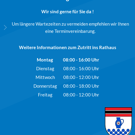
Wir sind gerne für Sie da !
Um längere Wartezeiten zu vermeiden empfehlen wir Ihnen
eine Terminvereinbarung.
Weitere Informationen zum Zutritt ins Rathaus
Montag
08:00
-
16:00
Uhr
Von 08:00 bis 16:00 Uhr
Dienstag
08:00
-
16:00
Uhr
Von 08:00 bis 16:00 Uhr
Mittwoch
08:00
-
12:00
Uhr
Von 08:00 bis 12:00 Uhr
Donnerstag
08:00
-
18:00
Uhr
Von 08:00 bis 18:00 Uhr
Freitag
08:00
-
12:00
Uhr
Von 08:00 bis 12:00 Uhr