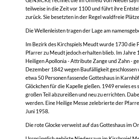
GENSICKE rechnet die im Umfeld von Niedersayn 
teilweise in die Zeit vor 1100 und führt ihre Entst
zurück. Sie besetzten in der Regel waldfreie Plätz
Die Wellenleisten tragen der Lage am namensge
Im Bezirk des Kirchspiels Meudt wurde 1730 die 
Pfarrer zu Meudt jedoch erhalten blieb. Im Jahre 
Heiligen Apollonia - Attribute Zange und Zahn - 
Dezember 1842 wegen Baufälligkeit geschlossen w
etwa 50 Personen fassende Gotteshaus in Karnhöf
Glöckchen für die Kapelle gießen. 1949 erwies es 
großen Teil abzureißen und neu zu errichten. Dab
werden. Eine Heilige Messe zelebrierte der Pfarr
Juni 1958.
Die rote Glocke verweist auf das Gotteshaus im Or
Ursprünglich gehörte Niedersayn im Kirchspiel Me