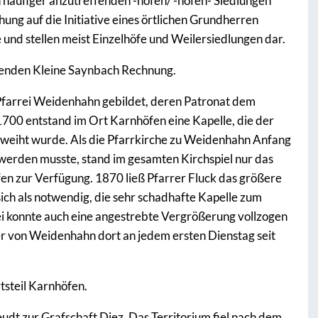
häufiger anzutreffenden -hofen/ -höfen- Siedlungen
ehung auf die Initiative eines örtlichen Grundherren
e und stellen meist Einzelhöfe und Weilersiedlungen dar.
benden Kleine Saynbach Rechnung.
Pfarrei Weidenhahn gebildet, deren Patronat dem
1700 entstand im Ort Karnhöfen eine Kapelle, die der
geweiht wurde. Als die Pfarrkirche zu Weidenhahn Anfang
erden musste, stand im gesamten Kirchspiel nur das
en zur Verfügung. 1870 ließ Pfarrer Fluck das größere
sich als notwendig, die sehr schadhafte Kapelle zum
ei konnte auch eine angestrebte Vergrößerung vollzogen
er von Weidenhahn dort an jedem ersten Dienstag seit
tsteil Karnhöfen.
udt zur Grafschaft Diez. Das Territorium fiel nach dem