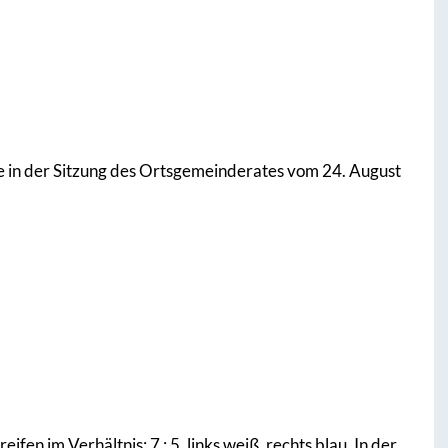
e in der Sitzung des Ortsgemeinderates vom 24. August
en im Verhältnis: 7 : 5, links weiß, rechts blau. In der