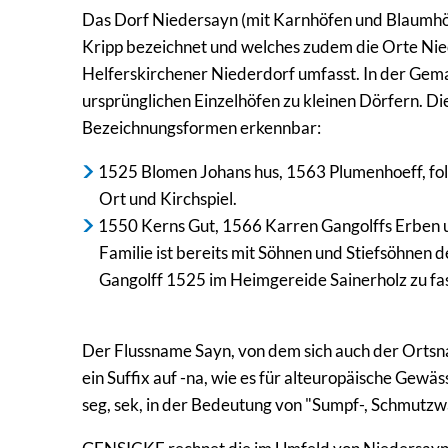
Das Dorf Niedersayn (mit Karnhöfen und Blaumhöfen
Kripp bezeichnet und welches zudem die Orte Nie
Helferskirchener Niederdorf umfasst. In der Gem
ursprünglichen Einzelhöfen zu kleinen Dörfern. D
Bezeichnungsformen erkennbar:
1525 Blomen Johans hus, 1563 Plumenhoeff, folg
Ort und Kirchspiel.
1550 Kerns Gut, 1566 Karren Gangolffs Erben 
Familie ist bereits mit Söhnen und Stiefsöhnen
Gangolff 1525 im Heimgereide Sainerholz zu fa
Der Flussname Sayn, von dem sich auch der Ortsnam
ein Suffix auf -na, wie es für alteuropäische Ge
seg, sek, in der Bedeutung von "Sumpf-, Schmutzwa