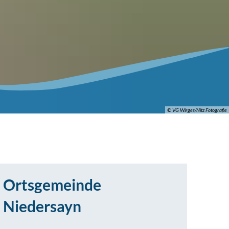
© VG Wirges/Nitz Fotografie
Ortsgemeinde
Niedersayn