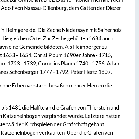
Adolf von Nassau-Dillenburg, dem Gatten der Diezer
g in Heimgereide. Die Zeche Niedersayn mit Sainerholz
die gleichen Orte. Zur Zeche gehörten 1684 auch
ayn eine Gemeinde bildeten. Als Heimberger zu
t 1653 - 1654, Christ Plaum 1690er Jahre - 1715,
laum 1723 - 1739, Cornelius Plaum 1740 - 1756, Adam
nes Schönberger 1777 - 1792, Peter Hertz 1807.
ohne Erben verstarb, besaßen mehrer Herren die
is 1481 die Hälfte an die Grafen von Thierstein und
n Katzenelnbogen verpfändet wurde. Letztere hatten
erwälder Kirchspielen der Grafschaft gehabt.
n Katzenelnbogen verkauften. Über die Grafen von