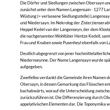
Die Dörfer und Siedlungen zwischen Obersayn un
zunächst unter dem Namen Langensain - 1277 Lang
Wüstung (= verlassene Siedlungsstelle) Langensa
und Niedersayn. Im Nekrolog der Zisterzienserabt
Heppel Kedel van der Langenseyn, der dem Kloste
die nachgenannten Wohltäter Hentze Kedell, samt 
Frau und Knaben sowie Pusenheyl ebenfalls von 
Deutlich abgegrenzt von jener hochmittelalterlic
Niedernseynne. Der Name Langensayn wurde späte
aufgegeben.
Zweifellos verdankt die Gemeinde ihren Namen d
Obersayn, in dessen Gemarkung das Flüsschen ents
bachabwärts, worauf die Unterscheidung zwische
zurückzuführen ist. Die Differenzierung durch Ober
appelativischen Elementen dar. Die Toponymika wu