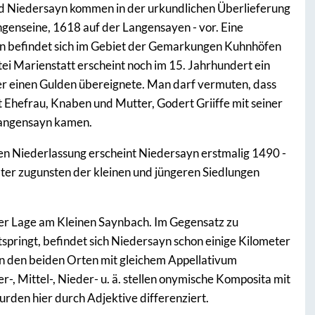
d Niedersayn kommen in der urkundlichen Überlieferung
enseine, 1618 auf der Langensayen - vor. Eine
yn befindet sich im Gebiet der Gemarkungen Kuhnhöfen
ei Marienstatt erscheint noch im 15. Jahrhundert ein
r einen Gulden übereignete. Man darf vermuten, dass
Ehefrau, Knaben und Mutter, Godert Griiffe mit seiner
Langensayn kamen.
hen Niederlassung erscheint Niedersayn erstmalig 1490 -
r zugunsten der kleinen und jüngeren Siedlungen
er Lage am Kleinen Saynbach. Im Gegensatz zu
pringt, befindet sich Niedersayn schon einige Kilometer
n den beiden Orten mit gleichem Appellativum
-, Mittel-, Nieder- u. ä. stellen onymische Komposita mit
rden hier durch Adjektive differenziert.