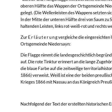
oberen Hälfte das Wappen der Ortsgemeinde Nieder
gelegt. (Die Wellenleisten des Wappens setzten sich
In der Mitte der unteren Hälfte drei von Saum zu 
haltenden Leisten, links rot-weiß-rot und rechts w
Zur E r l ä u t e r u n g vergleiche die eingereic
Ortsgemeinde Niedersayn:
Die Flagge nimmt die landesgeschichtlich begrün
auf. Die rote Tinktur erinnert an die lange Zugeh
die blaue Farbe auf die zeitweilige territorialhi
1866) verweist. Weiß ist eine der beiden preußisc
Krieges 1866 mit Nassau an das Königreich Preuß
Nachfolgend der Text der erstellten historischen