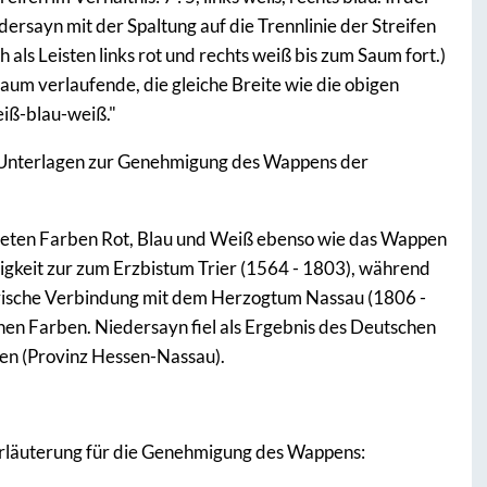
sayn mit der Spaltung auf die Trennlinie der Streifen
 als Leisten links rot und rechts weiß bis zum Saum fort.)
Saum verlaufende, die gleiche Breite wie die obigen
eiß-blau-weiß."
hten Unterlagen zur Genehmigung des Wappens der
deten Farben Rot, Blau und Weiß ebenso wie das Wappen
örigkeit zur zum Erzbistum Trier (1564 - 1803), während
storische Verbindung mit dem Herzogtum Nassau (1806 -
hen Farben. Niedersayn fiel als Ergebnis des Deutschen
en (Provinz Hessen-Nassau).
 Erläuterung für die Genehmigung des Wappens: