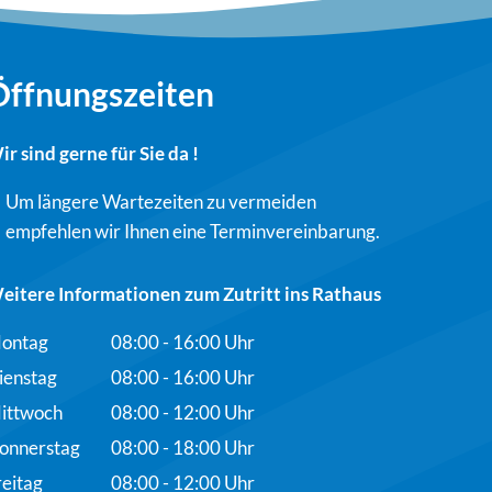
Öffnungszeiten
ir sind gerne für Sie da !
Um längere Wartezeiten zu vermeiden
empfehlen wir Ihnen eine Terminvereinbarung.
eitere Informationen zum Zutritt ins Rathaus
ontag
08:00
-
16:00
Uhr
Von 08:00 bis 16:00 Uhr
ienstag
08:00
-
16:00
Uhr
Von 08:00 bis 16:00 Uhr
ittwoch
08:00
-
12:00
Uhr
Von 08:00 bis 12:00 Uhr
onnerstag
08:00
-
18:00
Uhr
Von 08:00 bis 18:00 Uhr
reitag
08:00
-
12:00
Uhr