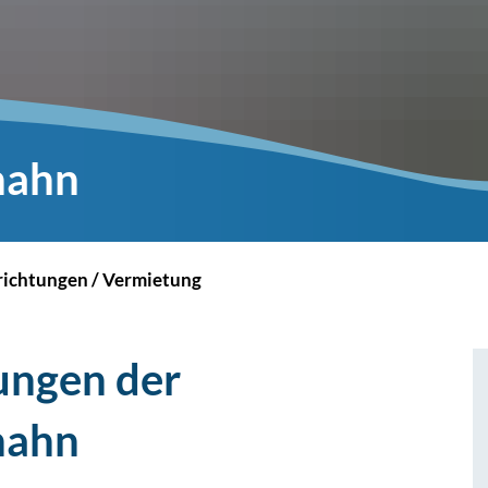
hahn
richtungen / Vermietung
tungen der
hahn