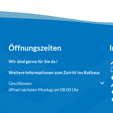
Öffnungszeiten
I
Wir sind gerne für Sie da !
Weitere Informationen zum Zutritt ins Rathaus
Klicken, um weitere Öffnungs- oder Schließzeiten auszu
Geschlossen:
öffnet nächsten Montag um 08:00 Uhr