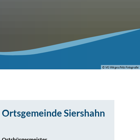
© VG Wirges/Nitz Fotografie
Ortsgemeinde Siershahn
Ortsbürgermeister