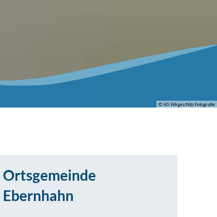
© VG Wirges/Nitz Fotografie
Ortsgemeinde
Ebernhahn