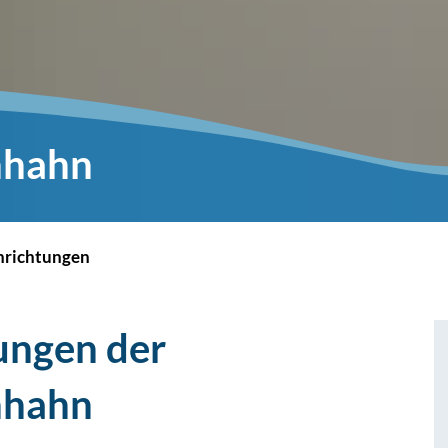
nhahn
nrichtungen
tungen der
nhahn