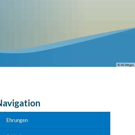
© VG Wirges
Navigation
Ehrungen