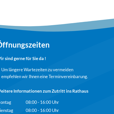
Öffnungszeiten
ir sind gerne für Sie da !
Um längere Wartezeiten zu vermeiden
empfehlen wir Ihnen eine Terminvereinbarung.
eitere Informationen zum Zutritt ins Rathaus
ontag
08:00
-
16:00
Uhr
Von 08:00 bis 16:00 Uhr
ienstag
08:00
-
16:00
Uhr