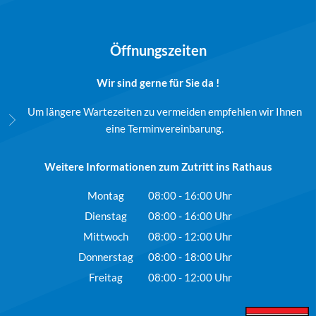
Öffnungszeiten
Wir sind gerne für Sie da !
Um längere Wartezeiten zu vermeiden empfehlen wir Ihnen
eine Terminvereinbarung.
Weitere Informationen zum Zutritt ins Rathaus
Montag
08:00
-
16:00
Uhr
Von 08:00 bis 16:00 Uhr
Dienstag
08:00
-
16:00
Uhr
Von 08:00 bis 16:00 Uhr
Mittwoch
08:00
-
12:00
Uhr
Von 08:00 bis 12:00 Uhr
Donnerstag
08:00
-
18:00
Uhr
Von 08:00 bis 18:00 Uhr
Freitag
08:00
-
12:00
Uhr
Von 08:00 bis 12:00 Uhr