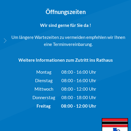
Öffnungszeiten
Wir sind gerne für Sie da !
Um längere Wartezeiten zu vermeiden empfehlen wir Ihnen
eine Terminvereinbarung.
Weitere Informationen zum Zutritt ins Rathaus
Montag
08:00
-
16:00
Uhr
Von 08:00 bis 16:00 Uhr
Dienstag
08:00
-
16:00
Uhr
Von 08:00 bis 16:00 Uhr
Mittwoch
08:00
-
12:00
Uhr
Von 08:00 bis 12:00 Uhr
Donnerstag
08:00
-
18:00
Uhr
Von 08:00 bis 18:00 Uhr
Freitag
08:00
-
12:00
Uhr
Von 08:00 bis 12:00 Uhr