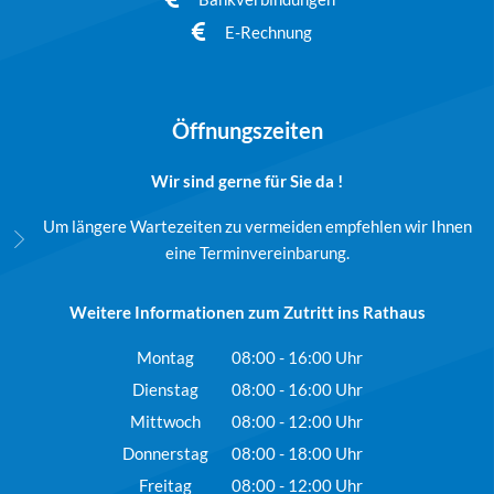
E-Rechnung
Öffnungszeiten
Wir sind gerne für Sie da !
Um längere Wartezeiten zu vermeiden empfehlen wir Ihnen
eine Terminvereinbarung.
Weitere Informationen zum Zutritt ins Rathaus
Montag
08:00
-
16:00
Uhr
Von 08:00 bis 16:00 Uhr
Dienstag
08:00
-
16:00
Uhr
Von 08:00 bis 16:00 Uhr
Mittwoch
08:00
-
12:00
Uhr
Von 08:00 bis 12:00 Uhr
Donnerstag
08:00
-
18:00
Uhr
Von 08:00 bis 18:00 Uhr
Freitag
08:00
-
12:00
Uhr