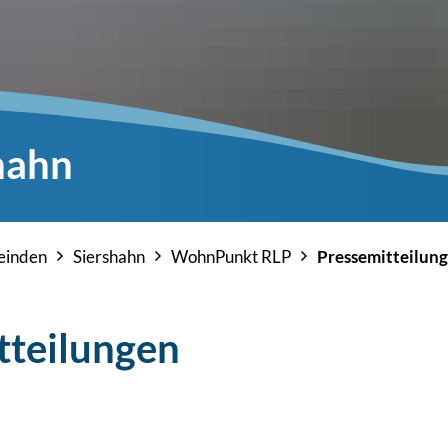
hahn
inden
Siershahn
WohnPunkt RLP
Pressemitteilun
tteilungen