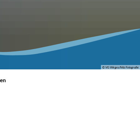
© VG Wirges/Nitz Fotografie
gen