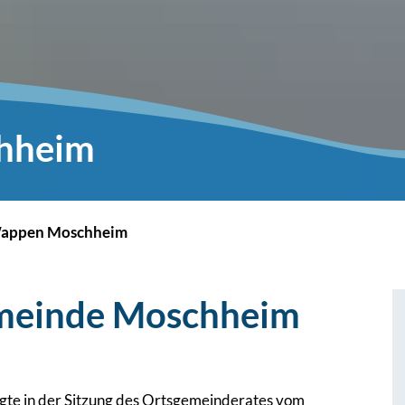
hheim
appen Moschheim
meinde Moschheim
gte in der Sitzung des Ortsgemeinderates vom