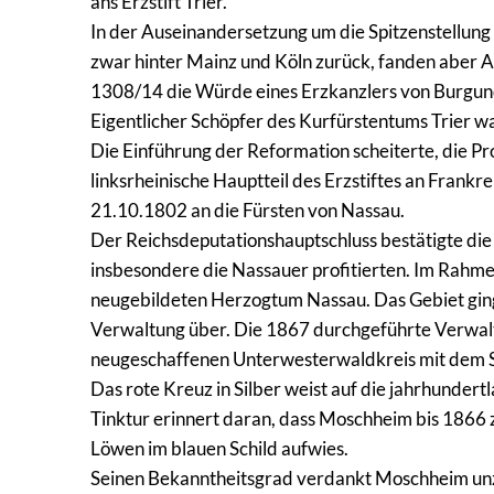
ans Erzstift Trier.
In der Auseinandersetzung um die Spitzenstellung 
zwar hinter Mainz und Köln zurück, fanden aber A
1308/14 die Würde eines Erzkanzlers von Burgun
Eigentlicher Schöpfer des Kurfürstentums Trier 
Die Einführung der Reformation scheiterte, die P
linksrheinische Hauptteil des Erzstiftes an Frank
21.10.1802 an die Fürsten von Nassau.
Der Reichsdeputationshauptschluss bestätigte die
insbesondere die Nassauer profitierten. Im Rah
neugebildeten Herzogtum Nassau. Das Gebiet ging
Verwaltung über. Die 1867 durchgeführte Verwal
neugeschaffenen Unterwesterwaldkreis mit dem S
Das rote Kreuz in Silber weist auf die jahrhundert
Tinktur erinnert daran, dass Moschheim bis 186
Löwen im blauen Schild aufwies.
Seinen Bekanntheitsgrad verdankt Moschheim unz