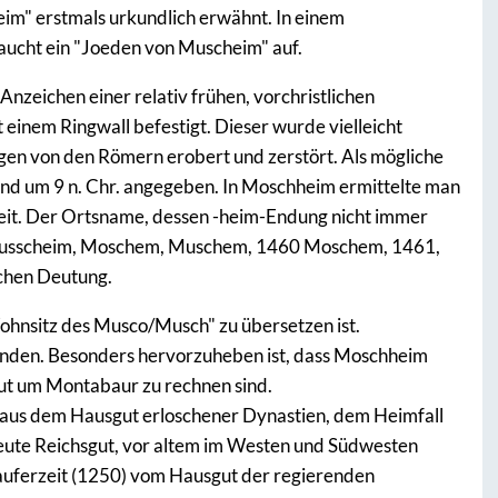
m" erstmals urkundlich erwähnt. In einem
 taucht ein "Joeden von Muscheim" auf.
zeichen einer relativ frühen, vorchristlichen
t einem Ringwall befestigt. Dieser wurde vielleicht
en von den Römern erobert und zerstört. Als mögliche
und um 9 n. Chr. angegeben. In Moschheim ermittelte man
Zeit. Der Ortsname, dessen -heim-Endung nicht immer
Musscheim, Moschem, Muschem, 1460 Moschem, 1461,
chen Deutung.
ohnsitz des Musco/Musch" zu übersetzen ist.
tanden. Besonders hervorzuheben ist, dass Moschheim
ut um Montabaur zu rechnen sind.
aus dem Hausgut erloschener Dynastien, dem Heimfall
reute Reichsgut, vor altem im Westen und Südwesten
tauferzeit (1250) vom Hausgut der regierenden