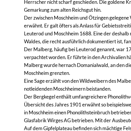
Herrscher nicht scharf geschieden. Die goldene K
Gemarkung zum alten Reichsgut hin.
Der zwischen Moschheim und Ötzingen gelegene W
erwähnt. Er galt öfters als Anlass für Gebietsstre
Leuterod und Moschheim 1688. Eine der deshalb
Waldes, die recht ausführlich dokumentiert ist, f
Der Malberg, häufig bei Leuterod genannt, war 
verpachtet worden. Er führte in den Archivalien 
Malberg wurde hernach Domanialwald, an den di
Moschheim grenzten.
Eine Sage erzählt von den Wildweibern des Malberg
notleidenden Moschheimern beistanden.
Der Bergkegel enthält umfangreichere Phonolithvo
Übersicht des Jahres 1901 erwähnt so beispielsw
in Moschheim einen Phonolithsteinbruch betriebe
Glasfabrik Wirges AG betrieben. Mit der Ausbeute
Auf dem Gipfelplateau befinden sich mächtige Fel