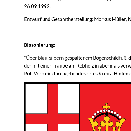
26.09.1992.
Entwurf und Gesamtherstellung: Markus Müller, N
Blasonierung:
"Über blau-silbern gespaltenem Bogenschildfuß, d
der mit einer Traube am Rebholz in abermals verwe
Rot. Vorn ein durchgehendes rotes Kreuz. Hinten 