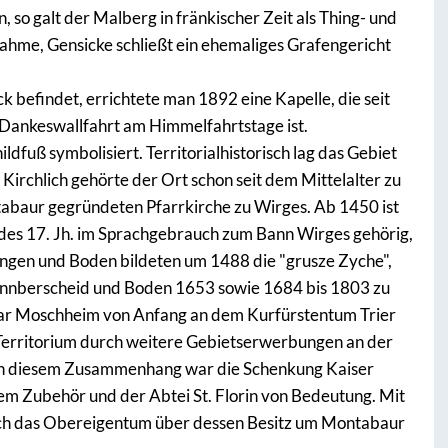
 so galt der Malberg in fränkischer Zeit als Thing- und
ahme, Gensicke schließt ein ehemaliges Grafengericht
ck befindet, errichtete man 1892 eine Kapelle, die seit
 Dankeswallfahrt am Himmelfahrtstage ist.
fuß symbolisiert. Territorialhistorisch lag das Gebiet
rchlich gehörte der Ort schon seit dem Mittelalter zu
abaur gegründeten Pfarrkirche zu Wirges. Ab 1450 ist
des 17. Jh. im Sprachgebrauch zum Bann Wirges gehörig,
ngen und Boden bildeten um 1488 die "grusze Zyche",
Bannberscheid und Boden 1653 sowie 1684 bis 1803 zu
ar Moschheim von Anfang an dem Kurfürstentum Trier
 Territorium durch weitere Gebietserwerbungen an der
 In diesem Zusammenhang war die Schenkung Kaiser
lem Zubehör und der Abtei St. Florin von Bedeutung. Mit
uch das Obereigentum über dessen Besitz um Montabaur