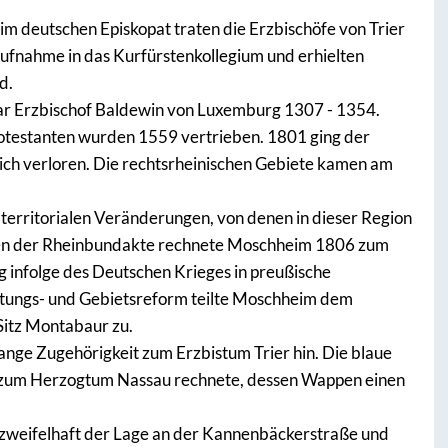
im deutschen Episkopat traten die Erzbischöfe von Trier
ufnahme in das Kurfürstenkollegium und erhielten
d.
war Erzbischof Baldewin von Luxemburg 1307 - 1354.
rotestanten wurden 1559 vertrieben. 1801 ging der
reich verloren. Die rechtsrheinischen Gebiete kamen am
 territorialen Veränderungen, von denen in dieser Region
men der Rheinbundakte rechnete Moschheim 1806 zum
 infolge des Deutschen Krieges in preußische
tungs- und Gebietsreform teilte Moschheim dem
itz Montabaur zu.
lange Zugehörigkeit zum Erzbistum Trier hin. Die blaue
6 zum Herzogtum Nassau rechnete, dessen Wappen einen
weifelhaft der Lage an der Kannenbäckerstraße und