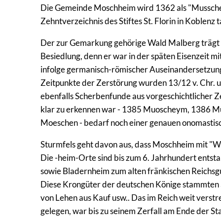
Die Gemeinde Moschheim wird 1362 als "Musschei
Zehntverzeichnis des Stiftes St. Florin in Koblenz
Der zur Gemarkung gehörige Wald Malberg trägt An
Besiedlung, denn er war in der späten Eisenzeit mi
infolge germanisch-römischer Auseinandersetzung
Zeitpunkte der Zerstörung wurden 13/12 v. Chr. 
ebenfalls Scherbenfunde aus vorgeschichtlicher 
klar zu erkennen war - 1385 Muoscheym, 1386 
Moeschen - bedarf noch einer genauen onomastis
Sturmfels geht davon aus, dass Moschheim mit "W
Die -heim-Orte sind bis zum 6. Jahrhundert ents
sowie Bladernheim zum alten fränkischen Reichsg
Diese Krongüter der deutschen Könige stammten 
von Lehen aus Kauf usw.. Das im Reich weit verst
gelegen, war bis zu seinem Zerfall am Ende der S