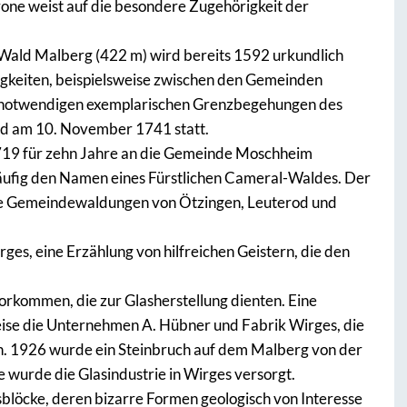
rone weist auf die besondere Zugehörigkeit der
ald Malberg (422 m) wird bereits 1592 urkundlich
itigkeiten, beispielsweise zwischen den Gemeinden
 notwendigen exemplarischen Grenzbegehungen des
and am 10. November 1741 statt.
1719 für zehn Jahre an die Gemeinde Moschheim
häufig den Namen eines Fürstlichen Cameral-Waldes. Der
e Gemeindewaldungen von Ötzingen, Leuterod und
es, eine Erzählung von hilfreichen Geistern, die den
rkommen, die zur Glasherstellung dienten. Eine
eise die Unternehmen A. Hübner und Fabrik Wirges, die
n. 1926 wurde ein Steinbruch auf dem Malberg von der
 wurde die Glasindustrie in Wirges versorgt.
sblöcke, deren bizarre Formen geologisch von Interesse