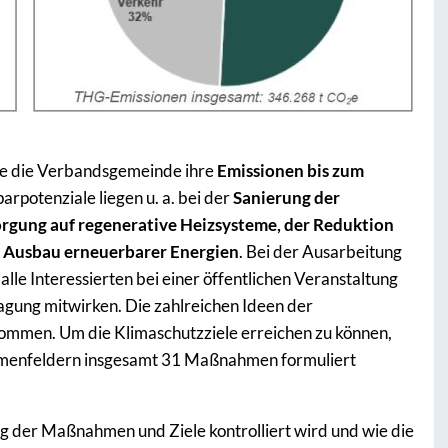
ie die Verbandsgemeinde ihre
Emissionen bis zum
arpotenziale liegen u. a. bei der
Sanierung der
gung auf regenerative Heizsysteme, der Reduktion
m Ausbau erneuerbarer Energien
. Bei der Ausarbeitung
e Interessierten bei einer öffentlichen Veranstaltung
gung mitwirken. Die zahlreichen Ideen der
ommen. Um die Klimaschutzziele erreichen zu können,
menfeldern insgesamt 31 Maßnahmen formuliert
ng der Maßnahmen und Ziele kontrolliert wird und wie die