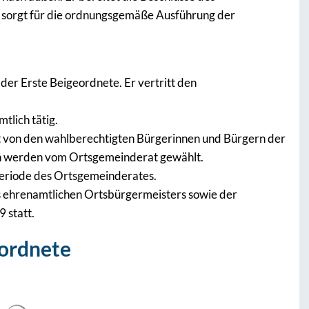
 sorgt für die ordnungsgemäße Ausführung der
der Erste Beigeordnete. Er vertritt den
tlich tätig.
t von den wahlberechtigten Bürgerinnen und Bürgern der
n werden vom Ortsgemeinderat gewählt.
lperiode des Ortsgemeinderates.
 ehrenamtlichen Ortsbürgermeisters sowie der
 statt.
eordnete