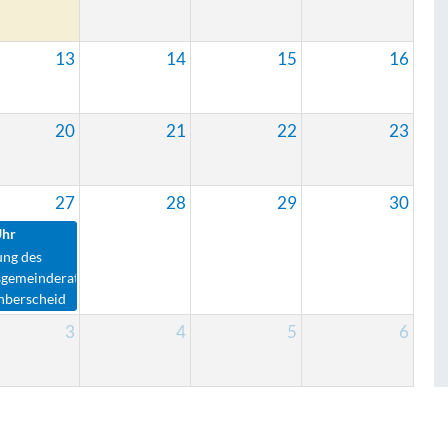
13
14
15
16
20
21
22
23
27
28
29
30
Uhr
ung des
sgemeinderates
nberscheid
3
4
5
6