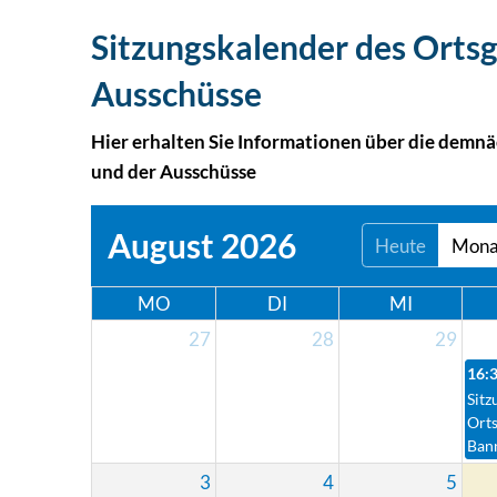
Sitzungskalender des Orts
Ausschüsse
Hier erhalten Sie Informationen über die demn
und der Ausschüsse
August 2026
Heute
Mona
MO
DI
MI
27
28
29
16:
Sitz
Ort
Ban
3
4
5