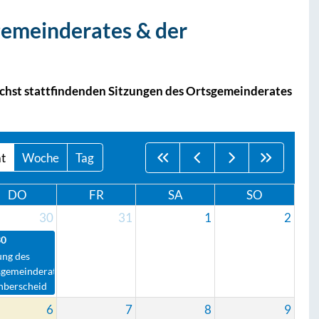
gemeinderates & der
ächst stattfindenden Sitzungen des Ortsgemeinderates
t
Woche
Tag
DO
FR
SA
SO
30
31
1
2
30
ung des
sgemeinderates
nberscheid
6
7
8
9