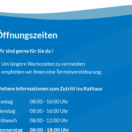
Öffnungszeiten
ir sind gerne für Sie da !
Um längere Wartezeiten zu vermeiden
empfehlen wir Ihnen eine Terminvereinbarung.
eitere Informationen zum Zutritt ins Rathaus
ontag
08:00
-
16:00
Uhr
Von 08:00 bis 16:00 Uhr
ienstag
08:00
-
16:00
Uhr
Von 08:00 bis 16:00 Uhr
ittwoch
08:00
-
12:00
Uhr
Von 08:00 bis 12:00 Uhr
onnerstag
08:00
-
18:00
Uhr