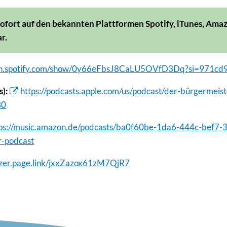
 sofort auf den bekannten Plattformen Spotify, iTunes, Ama
r.
pen.spotify.com/show/0y66eFbsJ8CaLU5OVfD3Dq?si=971c
s):
https://podcasts.apple.com/us/podcast/der-bürgermeist
30
tps://music.amazon.de/podcasts/ba0f60be-1da6-444c-bef7
-podcast
ezer.page.link/jxxZazox61zM7QjR7