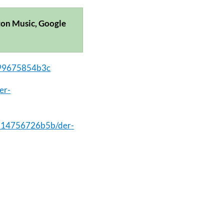
zon Music, Google
d99675854b3c
er-
-314756726b5b/der-