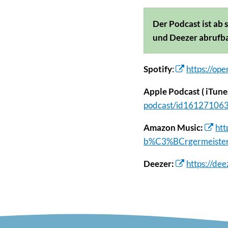
Der Podcast ist ab
und Deezer abrufba
Spotify
:
https://o
Apple Podcast ( iTune
podcast/id16127106
Amazon Music:
ht
b%C3%BCrgermeister
Deezer:
https://de