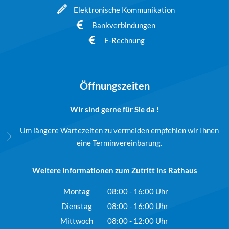
Elektronische Kommunikation
Bankverbindungen
E-Rechnung
Öffnungszeiten
Wir sind gerne für Sie da !
Um längere Wartezeiten zu vermeiden empfehlen wir Ihnen
eine Terminvereinbarung.
Weitere Informationen zum Zutritt ins Rathaus
Montag
08:00
-
16:00
Uhr
Von 08:00 bis 16:00 Uhr
Dienstag
08:00
-
16:00
Uhr
Von 08:00 bis 16:00 Uhr
Mittwoch
08:00
-
12:00
Uhr