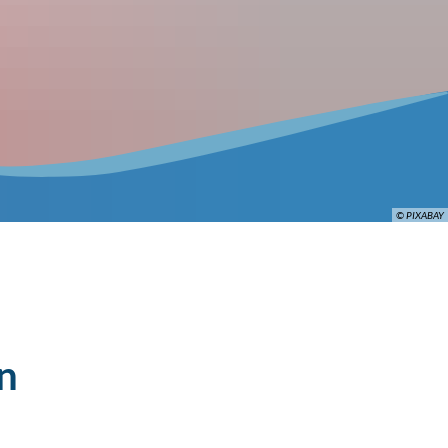
© PIXABAY
n