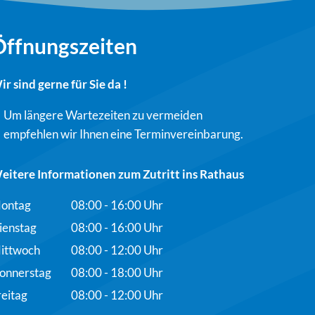
Öffnungszeiten
ir sind gerne für Sie da !
Um längere Wartezeiten zu vermeiden
empfehlen wir Ihnen eine Terminvereinbarung.
eitere Informationen zum Zutritt ins Rathaus
ontag
08:00
-
16:00
Uhr
Von 08:00 bis 16:00 Uhr
ienstag
08:00
-
16:00
Uhr
Von 08:00 bis 16:00 Uhr
ittwoch
08:00
-
12:00
Uhr
Von 08:00 bis 12:00 Uhr
onnerstag
08:00
-
18:00
Uhr
Von 08:00 bis 18:00 Uhr
reitag
08:00
-
12:00
Uhr
Von 08:00 bis 12:00 Uhr