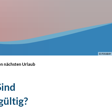
© PIXABAY
en nächsten Urlaub
Sind
gültig?