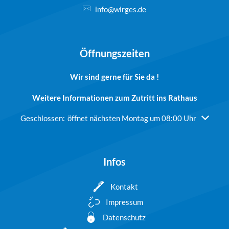
info@wirges.de
Öffnungszeiten
Wir sind gerne für Sie da !
Weitere Informationen zum Zutritt ins Rathaus
Klicken, um weitere Öffnungs- oder Schließzeiten auszublend
Geschlossen:
öffnet nächsten Montag um 08:00 Uhr
Infos
Kontakt
Impressum
Datenschutz