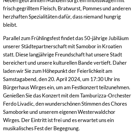
Neben gebrannten Mandeln sorgt ein Imbisswagen mit
frisch gegrilltem Fleisch, Bratwurst, Pommes und anderen
herzhaften Spezialitäten dafür, dass niemand hungrig
bleibt.
Parallel zum Frühlingsfest findet das 50-jährige Jubiläum
unserer Städtepartnerschaft mit Samobor in Kroatien
statt. Diese langjährige Freundschaft hat unsere Stadt
bereichert und unsere kulturellen Bande vertieft. Daher
laden wir Sie zum Höhepunkt der Feierlichkeit am
Samstagabend, den 20. April 2024, um 17:30 Uhr ins
Bürgerhaus Wirges ein, um am Festkonzert teilzunehmen.
Genießen Sie das Konzert mit dem Tamburizza-Orchester
Ferdo Livadic, den wunderschönen Stimmen des Chores
Samoborke und unserem eigenen Westerwaldchor
Wirges. Der Eintritt ist frei und es erwartet uns ein
musikalisches Fest der Begegnung.