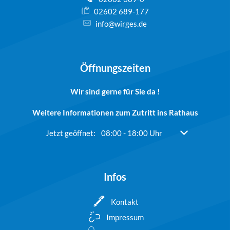
02602 689-177
info@wirges.de
Öffnungszeiten
Wir sind gerne für Sie da !
Weitere Informationen zum Zutritt ins Rathaus
Klicken, um weitere Öffnungs- oder Schließzeiten ausz
Jetzt geöffnet:
08:00
-
18:00
Uhr
Von 08:00 bis 1
Infos
Kontakt
Impressum